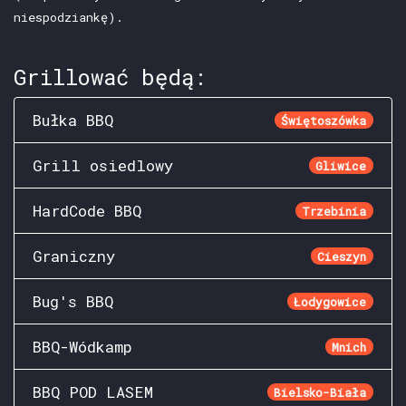
niespodziankę).
Grillować będą:
Bułka BBQ
Świętoszówka
Grill osiedlowy
Gliwice
HardCode BBQ
Trzebinia
Graniczny
Cieszyn
Bug's BBQ
Łodygowice
BBQ-Wódkamp
Mnich
BBQ POD LASEM
Bielsko-Biała