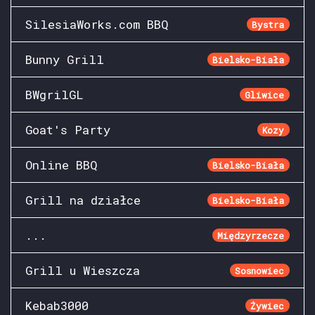
SilesiaWorks.com BBQ
Bystra
Bunny Grill
Bielsko-Biała
BWgrilGL
Gliwice
Goat's Party
Kozy
Online BBQ
Bielsko-Biała
Grill na działce
Bielsko-Biała
...
Międzyrzecze
Grill u Wieszcza
Sosnowiec
Kebab3000
Żywiec