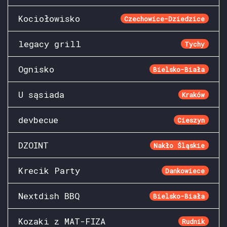
Kociołowisko
Czechowice-Dziedzice
legacy grill
Tychy
Ognisko
Bielsko-Biała
U sąsiada
Kraków
devbecue
Cieszyn
DZOINT
Nakło Śląskie
Krecik Party
Dankowiece
Nextdish BBQ
Bielsko-Biała
Kozaki z MAT-FIZA
Rudnik